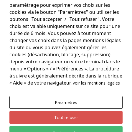
paramétrage pour exprimer vos choix sur les
cookies via le bouton "Paramètres" ou utiliser les
boutons "Tout accepter"/ "Tout refuser". Votre
choix est valable uniquement sur ce site pour une
durée de 6 mois. Vous pouvez à tout moment
Syndicat des vignerons de
changer vos choix dans la pages mentions légales
Loupiac
du site ou vous pouvez également gérer les
L’abus d’alcool est dangereux pour la santé, à
cookies (désactivation, blocage, suppression)
consommer avec modération.
depuis votre navigateur ou votre terminal dans le
menu « Options » / « Préférences ». La procédure
Evenements
à suivre est généralement décrite dans la rubrique
Producteurs
« Aide » de votre navigateur.
voir les mentions légales
L'appellation
Paramètres
Contact
Mentions légales · Politique de confidentialité ·
Tout refuser
Realisation :